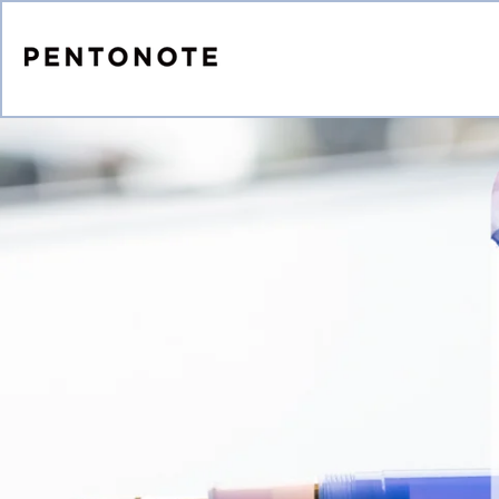
跳到内
容