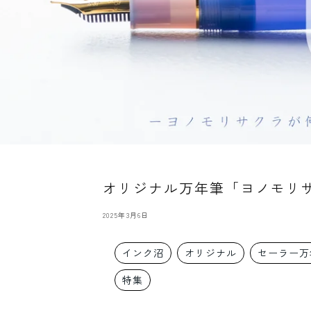
オリジナル万年筆「ヨノモリ
2025年3月6日
インク沼
オリジナル
セーラー万
特集