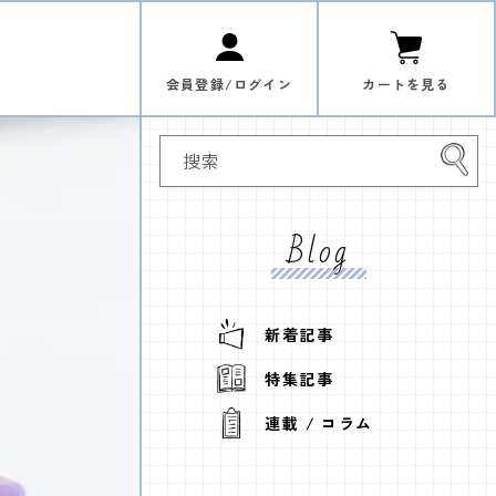
购
登
物
录
车
会員登録/ログイン
カートを見る
搜索
Blog
新着記事
特集記事
連載 / コラム