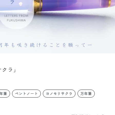
サクラ」
年筆
ペントノート
ヨノモリサクラ
万年筆