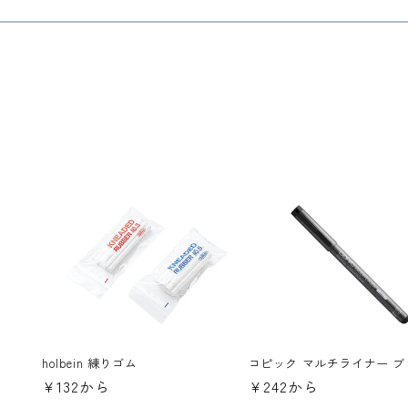
holbein 練りゴム
コピック マルチライナー 
通
¥132から
通
¥242から
常
常