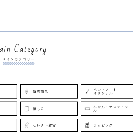
常
価
価
格
格
in Category
メインカテゴリー
ペントノート
新着商品
オリジナル
ふせん・マステ・シー
紙もの
ル
セレクト雑貨
ラッピング