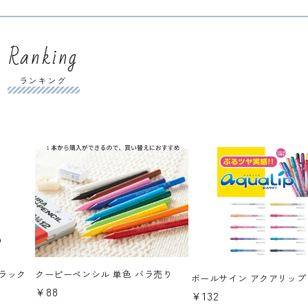
Ranking
ランキング
ブラック
クーピーペンシル 単色 バラ売り
ボールサイン アクアリップ
通
¥88
通
¥132
常