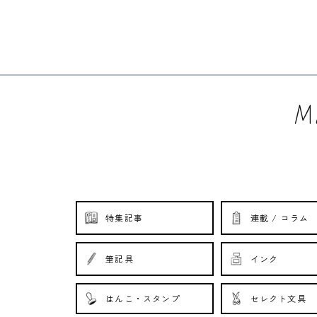
価
価
格
格
Ma
特集記事
連載 / コラム
筆記具
インク
はんこ・スタンプ
セレクト文具