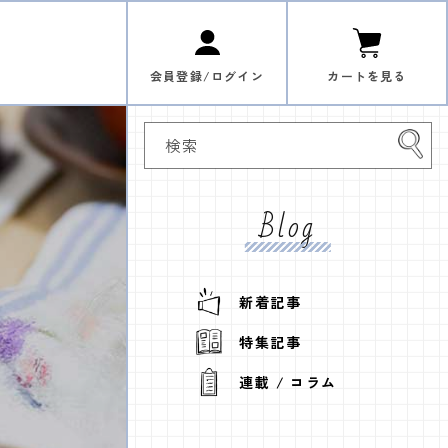
ロ
カ
グ
ー
イ
ト
ン
会員登録/ログイン
カートを見る
検索
Blog
新着記事
特集記事
連載 / コラム