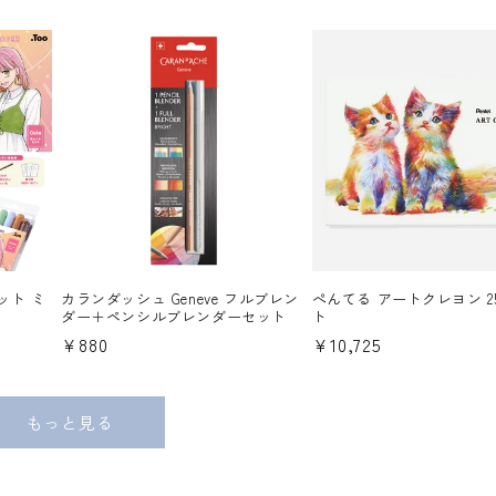
常
価
価
格
格
ット ミ
カランダッシュ Geneve フルブレン
ぺんてる アートクレヨン 2
ダー＋ペンシルブレンダーセット
ト
通
¥880
通
¥10,725
常
常
価
価
もっと見る
格
格