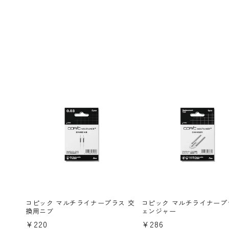
コピック マルチライナープラス 交
コピック マルチライナープ
換用ニブ
ェンジャー
通
¥220
通
¥286