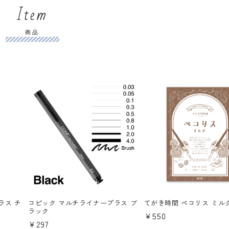
Item
商品
ラス チ
コピック マルチライナープラス ブ
てがき時間 ペコリス ミル
ラック
通
¥550
通
¥297
常