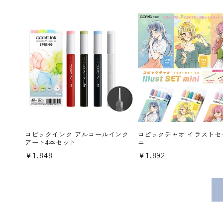
常
常
価
価
格
格
コピックインク アルコールインク
コピックチャオ イラストセ
アート4本セット
ニ
通
¥1,848
通
¥1,892
常
常
価
価
格
格