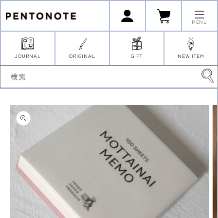
コンテ
ロ
カ
ンツに
グ
ー
イ
進む
ト
MENU
ン
JOURNAL
ORIGINAL
GIFT
NEW ITEM
検索
商品情
報にス
キップ