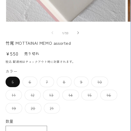
モ
ー
の
1
/
53
ダ
ル
竹尾 MOTTAINAI MEMO assorted
で
メ
通
¥550
売り切れ
デ
常
ィ
税込
配送料
はチェックアウト時に計算されます。
ア
価
カラー
(1)
(2
格
を
開
バ
バ
バ
バ
バ
バ
5
6
7
8
9
10
リ
リ
リ
リ
リ
リ
く
エ
エ
エ
エ
エ
エ
ー
ー
ー
ー
ー
ー
バ
バ
バ
バ
バ
バ
11
12
13
14
15
16
シ
シ
シ
シ
シ
シ
リ
リ
リ
リ
リ
リ
ョ
ョ
ョ
ョ
ョ
ョ
エ
エ
エ
エ
エ
エ
ン
ン
ン
ン
ン
ン
ー
ー
ー
ー
ー
ー
バ
バ
バ
19
20
21
は
は
は
は
は
は
シ
シ
シ
シ
シ
シ
リ
リ
リ
売
売
売
売
売
売
ョ
ョ
ョ
ョ
ョ
ョ
エ
エ
エ
り
り
り
り
り
り
ン
ン
ン
ン
ン
ン
ー
ー
ー
数量
切
切
切
切
切
切
は
は
は
は
は
は
シ
シ
シ
れ
れ
れ
れ
れ
れ
売
売
売
売
売
売
ョ
ョ
ョ
て
て
て
て
て
て