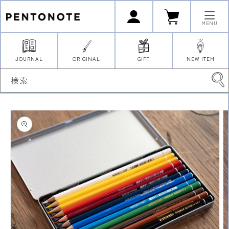
コンテ
ロ
カ
ンツに
グ
ー
イ
進む
ト
MENU
ン
JOURNAL
ORIGINAL
GIFT
NEW ITEM
検索
商品情
報にス
キップ