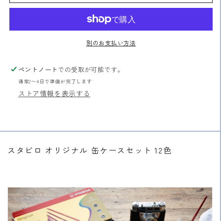
ナ
ナ
ル
ル
水
水
彩
彩
別のお支払い方法
色
色
鉛
鉛
ペントノート
での受取が可能です。
筆
筆
通常2〜4日で準備が完了します
缶
缶
ストア情報を表示する
ケ
ケ
ー
ー
ス
ス
セ
セ
ッ
ッ
スタビロ オリジナル 缶ケースセット 12色
ト
ト
12
12
色
色
の
の
数
数
量
量