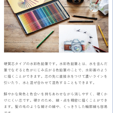
を
を
減
増
ら
や
す
す
硬質芯タイプの水彩色鉛筆です。水彩色鉛筆とは、水を含んだ
筆でなぞると色がにじみ広がる色鉛筆のことで、水彩画のよう
に描くことができます。芯の先に直接水をつけて濃いラインを
引いたり、水と混ぜ合わせて混色することもできます。
鮮やかな発色と色合いを持ちあわせながら
消しやすく、硬くか
けにくい芯です。硬さのため、
線・点を精密に描くことができ
ます。髪の毛のような細さの線や、くっきりした輪郭線も容易
です。