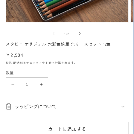
モ
ー
の
1
/
2
ダ
ル
スタビロ オリジナル 水彩色鉛筆 缶ケースセット 12色
で
メ
通
¥2,904
デ
常
ィ
税込
配送料
はチェックアウト時に計算されます。
ア
価
数量
(1)
(2
格
を
開
ス
ス
く
タ
タ
ビ
ビ
ラッピングについて
ロ
ロ
オ
オ
リ
リ
カートに追加する
ジ
ジ