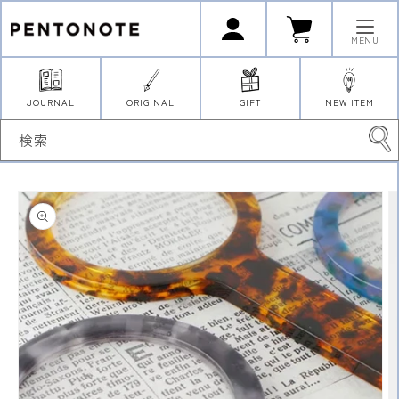
コンテ
ロ
カ
ンツに
グ
ー
イ
進む
ト
MENU
ン
JOURNAL
ORIGINAL
GIFT
NEW ITEM
検索
商品情
報にス
キップ