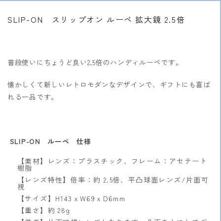
SLIP-ON スリップオン ルーペ 拡大鏡 2.5倍
普段使いにちょうど良い2.5倍のハンディルーペです。
懐かしくて新しいレトロモダンなデザインで、ギフトにも喜ば
れる一品です。
SLIP-ON ルーペ 仕様
【素材】レンズ：プラスチック、フレーム：アセテート
樹脂
【レンズ特性】倍率：約 2.5倍、平凸球面レンズ/片面可
視
【サイズ】H143ｘW69ｘD6mm
【重さ】約 28g