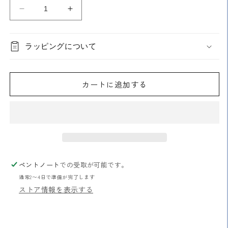
ョ
ン
ル
ル
は
売
ー
ー
り
切
ペ
ペ
れ
ラッピングについて
拡
拡
て
い
大
大
る
か
鏡
鏡
販
カートに追加する
2.5
2.5
売
で
倍
倍
き
ま
の
の
せ
数
数
ん
量
量
を
を
減
増
ペントノート
での受取が可能です。
ら
や
通常2〜4日で準備が完了します
す
す
ストア情報を表示する