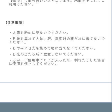
【備考】片面可視レンズとなります。凸面を上にしてご
利用ください。
【注意事項】
・太陽を絶対に見ないでください。
・日光を集めて人体、服、温度計の液だめに当てないで
ください。
・むやみに日光を集めて物に当てないでください。
・日光の当たる所に放置しないでください。
・万が一ご使用中にヒビが入ったり、割れたりした場合
は使用を停止してください。