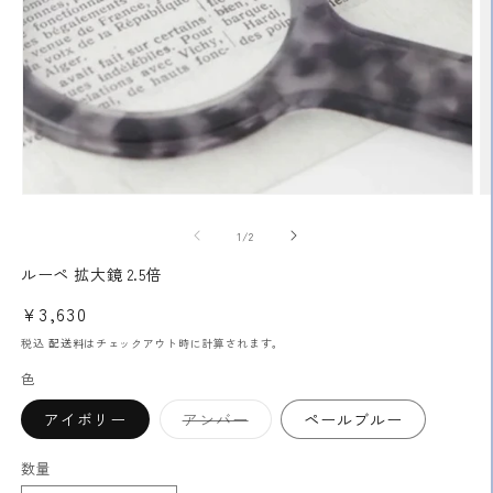
モ
ー
の
1
/
2
ダ
ル
ルーペ 拡大鏡 2.5倍
で
メ
通
¥3,630
デ
常
ィ
税込
配送料
はチェックアウト時に計算されます。
ア
価
色
(1)
(2
格
を
バ
開
アイボリー
アンバー
ペールブルー
リ
く
エ
ー
数量
シ