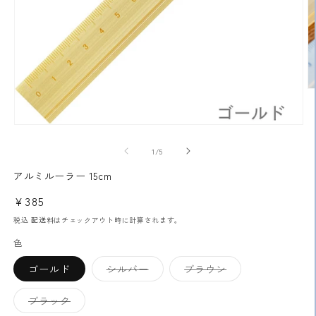
モ
ー
の
1
/
5
ダ
ル
アルミルーラー 15cm
で
メ
通
¥385
デ
(2
常
ィ
税込
配送料
はチェックアウト時に計算されます。
ア
価
色
(1)
格
を
バ
バ
開
ゴールド
シルバー
ブラウン
リ
リ
く
エ
エ
ー
ー
バ
ブラック
シ
シ
リ