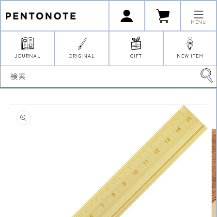
コンテ
ロ
カ
ンツに
グ
ー
イ
進む
ト
MENU
ン
JOURNAL
ORIGINAL
GIFT
NEW ITEM
検索
商品情
報にス
キップ