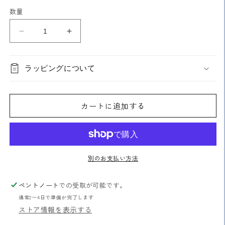
ョ
ョ
エ
ン
ン
ー
数量
は
は
シ
売
売
ョ
り
り
ン
ア
ア
切
切
は
れ
れ
売
ル
ル
て
て
り
い
い
切
ミ
ミ
る
る
れ
ラッピングについて
か
か
ル
ル
て
販
販
い
ー
ー
売
売
る
で
で
か
ラ
ラ
き
き
販
カートに追加する
ま
ま
売
ー
ー
せ
せ
で
15cm
15cm
ん
ん
き
ま
の
の
せ
数
ん
数
量
量
別のお支払い方法
を
を
減
増
ペントノート
での受取が可能です。
ら
や
通常2〜4日で準備が完了します
す
す
ストア情報を表示する