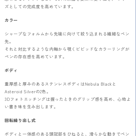
ズとしての完成度を高めています。
カラー
シャープなフォルムから先端に向けて絞り込まれる繊細なペン
先。
それと対比するような内軸から覗くビビッドなカラーリングが
ペンの存在感を高めています。
ボディ
重厚感と厚みのあるステンレスボディはNebula Blackと
Asteroid Silverの2色。
3Dフォトエッチングは握ったときのグリップ感を高め、心地よ
い書き味を生み出します。
回転繰り出し式
ボディと一体感のある頭冠部をひねると、滑らかな動きでペン