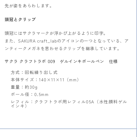
先が姿をあらわします。
頭冠とクリップ
頭冠にはサクラマークが浮かび上がるように印字。
また、SAKURA craft_labのアイコンの一つとなっている、ア
ンティークメガネを思わせるクリップを継承しています。
サクラ クラフトラボ 009 ゲルインキボールペン 仕様
方式：回転繰り出し式
本体サイズ：140×11×11（mm）
重量：約30g
ボール径：0.5mm
レフィル：クラフトラボ用レフィル05A（水性顔料ゲル
インキ）