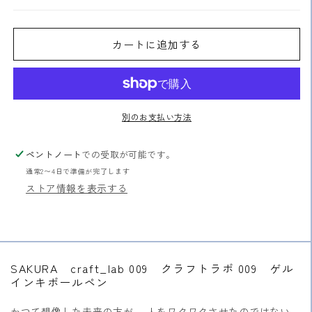
ラ
ラ
ボ
ボ
カートに追加する
009
009
ゲ
ゲ
ル
ル
イ
イ
ン
ン
別のお支払い方法
キ
キ
ボ
ボ
ペントノート
での受取が可能です。
ー
ー
通常2〜4日で準備が完了します
ル
ル
ストア情報を表示する
ペ
ペ
ン
ン
の
の
数
数
量
量
SAKURA craft_lab 009 クラフトラボ 009 ゲル
を
を
インキボールペン
減
増
かつて想像した未来の方が、 人をワクワクさせたのではない