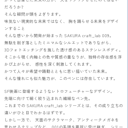
ら
や
だろうか?
す
す
そんな疑問が頭をよぎります。
味気ない現実的な未来ではなく、 胸を踊らせる未来をデザイ
ンすること
そんな想いから開発が始まった SAKURA craft_lab 009。
無駄を削ぎ落としたミニマルなシルエットでありながら、
3Dフォトエッチングを施した透け感のあるステンレスボディ。
そこから覗く内軸との色や質感の重なりが、独特の存在感を浮
かび上がらせ、 感性を深く刺激してくれます。
かつて人々が希望や踊動とともに思い描いていた未来。
そんな憧れにも似た魅力が、このペンには存在しています。
SF映画に登場するようなレトロフューチャーなデザイン。
先端に向けて細く絞り込まれた繊細なペン先。
これまでの SAKURA craft_lab シリーズとは、
その成り立ちの
違いがひと目でわかるはずです。
しかし一方で、 天面のサクラマーク、
アンティークメガネを
思わせるクリップなど、
001の系譜を要所に受け継ぎ、 シリー