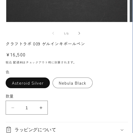
モ
ー
の
1
/
9
ダ
ル
クラフトラボ 009 ゲルインキボールペン
で
メ
通
¥16,500
デ
常
ィ
税込
配送料
はチェックアウト時に計算されます。
ア
価
色
(1)
(2
格
を
開
Asteroid Silver
Nebula Black
く
数量
ク
ク
ラ
ラ
フ
フ
ラッピングについて
ト
ト