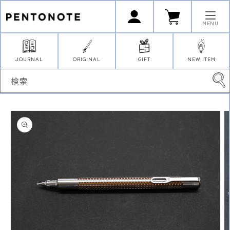
コンテ
ロ
カ
ンツに
グ
ー
イ
進む
ト
MENU
ン
JOURNAL
ORIGINAL
GIFT
NEW ITEM
検索
商品情
報にス
キップ