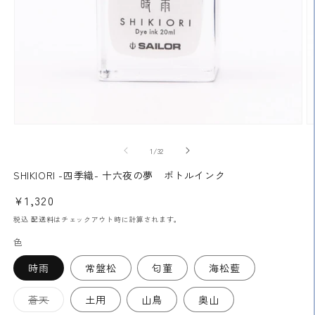
モ
ー
の
1
/
32
ダ
ル
SHIKIORI -四季織- 十六夜の夢 ボトルインク
で
メ
通
¥1,320
デ
常
ィ
税込
配送料
はチェックアウト時に計算されます。
ア
価
色
(1)
(2
格
を
開
時雨
常盤松
匂菫
海松藍
く
バ
蒼天
土用
山鳥
奥山
リ