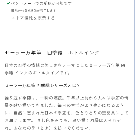
ペントノート
での受取が可能です。
イ
イ
通常2〜4日で準備が完了します
ン
ン
ストア情報を表示する
ク
ク
の
の
数
数
量
量
を
を
セーラー万年筆 四季織 ボトルインク
減
増
ら
や
日本の四季の情緒の美しさをテーマにしたセーラー万年筆 四
す
す
季織 インクのボトルタイプです。
セーラー万年筆 四季織シリーズとは？
繰り返す季節は、一瞬の連続。千年以上前から人々は季節の情
景を歌い描いてきました。毎日の生活がより豊かになるよう
に、自然に恵まれた日本の季節を、色とりどりの筆記具にして
お届けします。 同じ色をみても、思い描く風景は人それぞ
れ。あなたの季（とき）を紡いでください。