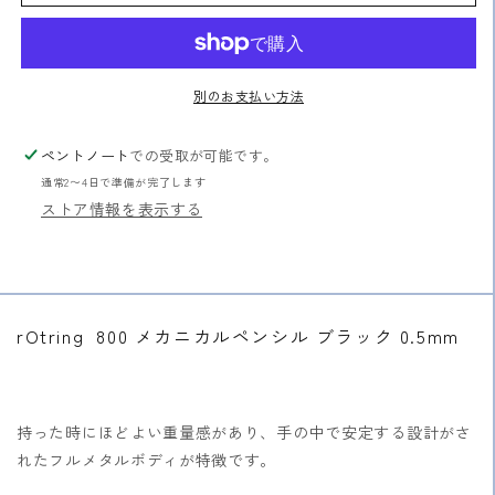
メ
メ
カ
カ
ニ
ニ
カ
カ
別のお支払い方法
ル
ル
ペ
ペ
ペントノート
での受取が可能です。
ン
ン
通常2〜4日で準備が完了します
シ
シ
ストア情報を表示する
ル
ル
ブ
ブ
ラ
ラ
ッ
ッ
ク
ク
rOtring 800 メカニカルペンシル ブラック 0.5mm
0.5mm
0.5mm
の
の
数
数
量
量
持った時にほどよい重量感があり、手の中で安定する設計がさ
を
を
れたフルメタルボディが特徴です。
減
増