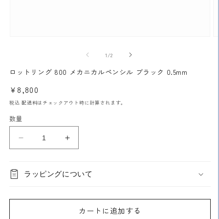
モ
ー
の
1
/
2
ダ
ル
ロットリング 800 メカニカルペンシル ブラック 0.5mm
で
メ
通
¥8,800
デ
常
ィ
税込
配送料
はチェックアウト時に計算されます。
ア
価
数量
(1)
(2
格
を
開
ロ
ロ
く
ッ
ッ
ト
ト
ラッピングについて
リ
リ
ン
ン
グ
グ
カートに追加する
800
800