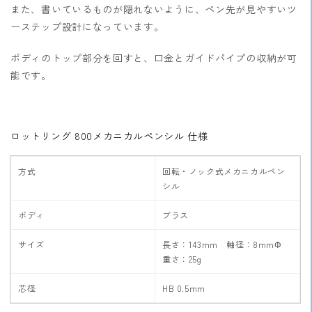
また、書いているものが隠れないように、ペン先が見やすいツ
ら
や
ーステップ設計になっています。
す
す
ボディのトップ部分を回すと、口金とガイドパイプの収納が可
能です。
ロットリング 800メカニカルペンシル 仕様
方式
回転・ノック式メカニカルペン
シル
ボディ
ブラス
サイズ
長さ：143mm 軸径：8mmΦ
重さ：25g
芯径
HB 0.5mm