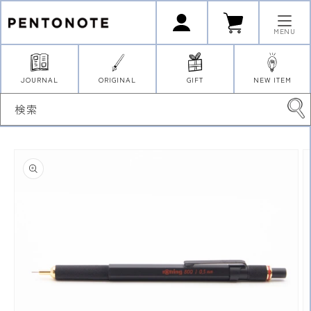
コンテ
ロ
カ
ンツに
グ
ー
イ
進む
ト
MENU
ン
JOURNAL
ORIGINAL
GIFT
NEW ITEM
検索
商品情
報にス
キップ