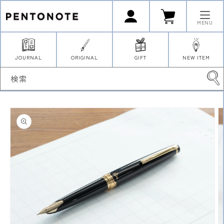
コンテ
ロ
カ
ンツに
グ
ー
イ
進む
ト
MENU
ン
JOURNAL
ORIGINAL
GIFT
NEW ITEM
検索
商品情
報にス
キップ