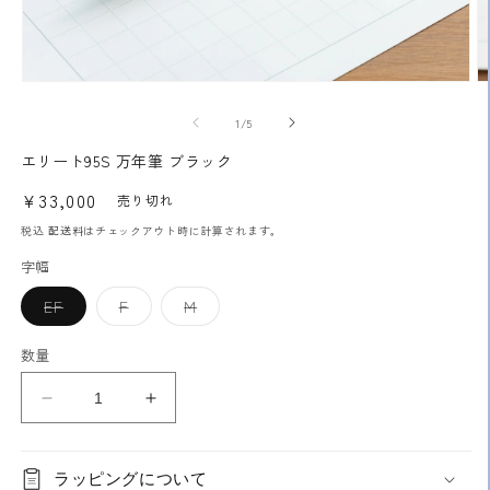
モ
ー
の
1
/
5
ダ
ル
エリート95S 万年筆 ブラック
で
メ
通
¥33,000
売り切れ
デ
常
ィ
税込
配送料
はチェックアウト時に計算されます。
ア
価
字幅
(1)
(2
格
を
開
バ
バ
バ
EF
F
M
リ
リ
リ
く
エ
エ
エ
ー
ー
ー
数量
シ
シ
シ
ョ
ョ
ョ
ン
ン
ン
エ
エ
は
は
は
売
売
売
リ
リ
り
り
り
切
切
切
ー
ー
れ
れ
れ
ラッピングについて
ト
ト
て
て
て