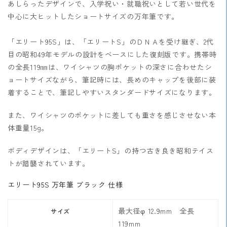
あしらったデザインで、入学祝い・就職祝いとして若い世代を
中心に大ヒットしたショートサイズの万年筆です。
「エリート95S」は、「エリートS」のＤＮＡを受け継ぎ、2代
目の昭和49年モデルの設計をベースにした復刻版です。携帯時
の全長119㎜は、ワイシャツの胸ポケットの深さに合わせたシ
ョートサイズながら、筆記時には、長めのキャップを後部に装
着することで、筆記しやすいスタンダードサイズになります。
また、ワイシャツのポケットに差しても重さを感じさせない本
体重量15g。
ボディデザインは、「エリートS」の持つ古き良き昭和テイス
トが踏襲されています。
エリート95S 万年筆 ブラック 仕様
最大径φ 12.9mm 全長
サイズ
119mm