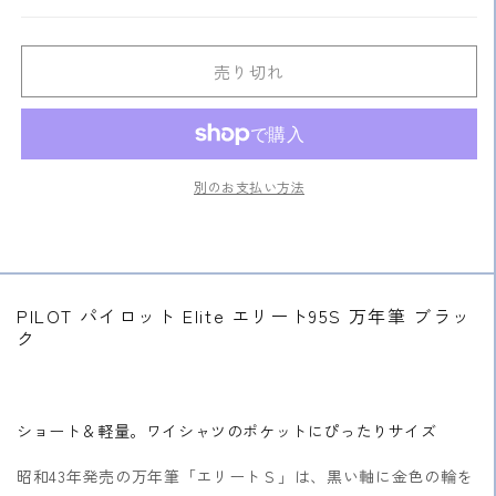
い
い
い
95S
95S
る
る
る
か
か
か
万
万
販
販
販
売り切れ
年
年
売
売
売
で
で
で
筆
筆
き
き
き
ま
ま
ま
ブ
ブ
せ
せ
せ
ラ
ん
ん
ラ
ん
ッ
ッ
別のお支払い方法
ク
ク
の
の
数
数
量
量
PILOT パイロット Elite エリート95S 万年筆 ブラッ
を
を
ク
減
増
ら
や
す
す
ショート＆軽量。ワイシャツのポケットにぴったりサイズ
昭和43年発売の万年筆「エリートＳ」は、黒い軸に金色の輪を