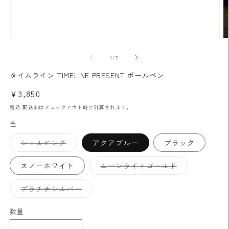
モ
ー
の
1
/
7
ダ
ル
タイムライン TIMELINE PRESENT ボールペン
で
メ
通
¥3,850
デ
常
ィ
税込
配送料
はチェックアウト時に計算されます。
ア
価
色
(1)
(2
格
を
バ
開
シェルピンク
アクアブルー
ブラック
リ
く
エ
ー
バ
スノーホワイト
ムーンライトゴールド
シ
リ
ョ
エ
ン
ー
バ
プラチナシルバー
は
シ
リ
売
ョ
エ
り
ン
ー
数量
切
は
シ
れ
売
ョ
て