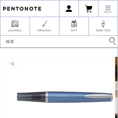
コンテ
ロ
カ
ンツに
グ
ー
イ
進む
ト
MENU
ン
JOURNAL
ORIGINAL
GIFT
NEW ITEM
検索
商品情
報にス
キップ