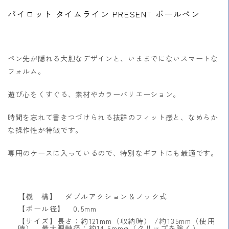
す
す
パイロット タイムライン PRESENT ボールペン
ペン先が隠れる大胆なデザインと、いままでにないスマートな
フォルム。
遊び心をくすぐる、素材やカラーバリエーション。
時間を忘れて書きつづけられる抜群のフィット感と、なめらか
な操作性が特徴です。
専用のケースに入っているので、特別なギフトにも最適です。
【機 構】 ダブルアクション＆ノック式
【ボール径】 0.5mm
【サイズ】長さ：約121mm（収納時） /約135mm（使用
時） 最大胴軸径：約14.5mmφ（クリップを除く）