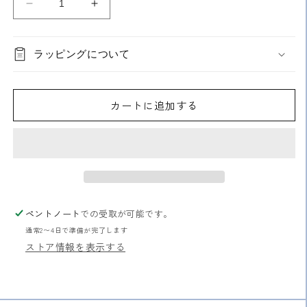
り
ン
い
タ
タ
切
は
る
れ
売
イ
イ
か
て
り
販
い
切
ム
ム
売
る
れ
ラッピングについて
で
か
ラ
ラ
て
き
販
い
ま
イ
イ
売
る
せ
で
か
ン
ン
ん
き
販
カートに追加する
ま
TIMELINE
TIMELINE
売
せ
で
PRESENT
PRESENT
ん
き
ま
ボ
ボ
せ
ー
ー
ん
ル
ル
ペ
ペ
ン
ン
ペントノート
での受取が可能です。
の
の
通常2〜4日で準備が完了します
数
数
ストア情報を表示する
量
量
を
を
減
増
ら
や