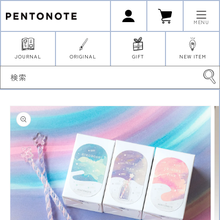
コンテ
ロ
カ
ンツに
グ
ー
イ
進む
ト
MENU
ン
JOURNAL
ORIGINAL
GIFT
NEW ITEM
検索
商品情
報にス
キップ