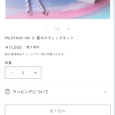
モ
ー
の
1
/
8
ダ
ル
MILKYWAY INK と 星のスティックセット
で
メ
通
¥11,000
売り切れ
デ
常
ィ
税込
配送料
はチェックアウト時に計算されます。
ア
価
数量
(1)
(2
格
を
開
MILKYWAY
MILKYWAY
く
INK
INK
と
と
ラッピングについて
星
星
の
の
ス
ス
売り切れ
テ
テ