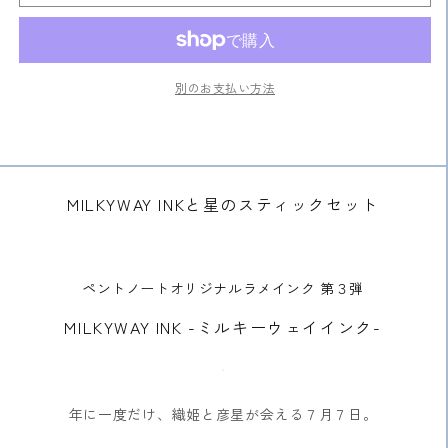
ィ
ィ
ッ
ッ
ク
ク
セ
セ
別のお支払い方法
ッ
ッ
ト
ト
の
の
数
数
量
量
MILKYWAY INKと星のスティックセット
を
を
減
増
ら
や
ペントノートオリジナルラメインク 第３弾
す
す
MILKYWAY INK -ミルキーウェイインク-
年に一度だけ、織姫と彦星が会える
７月７日。