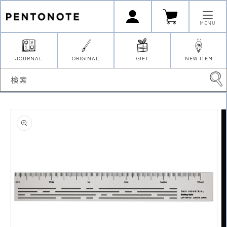
コンテ
ロ
カ
ンツに
グ
ー
イ
進む
ト
MENU
ン
JOURNAL
ORIGINAL
GIFT
NEW ITEM
検索
商品情
報にス
キップ