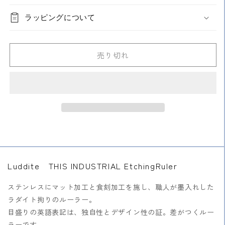
り
り
EtchingRuler（定
EtchingRuler（定
い
い
切
切
る
る
れ
れ
ラッピングについて
規）
規）
か
か
て
て
販
販
い
い
の
の
売
売
る
る
で
で
数
数
か
か
き
き
販
販
売り切れ
量
量
ま
ま
売
売
せ
せ
で
で
を
を
ん
ん
き
き
ま
ま
減
増
せ
せ
ら
や
ん
ん
す
す
Luddite THIS INDUSTRIAL EtchingRuler
ステンレスにマット加工と食刻加工を施し、職人が墨入れした
ラダイト拘りのルーラー。
目盛りの英語表記は、独自性とデザイン性の証。差がつくルー
ラーです。