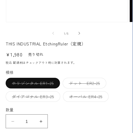
モ
ー
の
1
/
5
ダ
ル
THIS INDUSTRIAL EtchingRuler（定規）
で
メ
通
¥1,980
売り切れ
デ
常
ィ
税込
配送料
はチェックアウト時に計算されます。
ア
価
模様
(1)
(2
格
を
開
バ
バ
ホリゾンタル ER1-25
ドット ER2-25
リ
リ
く
エ
エ
ー
ー
バ
バ
ダイアゴナル ER3-25
オーバル ER4-25
シ
シ
リ
リ
ョ
ョ
エ
エ
ン
ン
ー
ー
数量
は
は
シ
シ
売
売
ョ
ョ
り
り
ン
ン
THIS
THIS
切
切
は
は
れ
れ
売
売
INDUSTRIAL
INDUSTRIAL
て
て