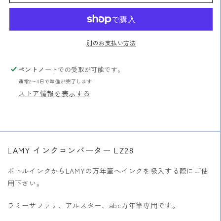
ー
ー
タ
タ
ー
ー
LZ28
LZ28
別のお支払い方法
の
の
数
数
ペントノート
での受取が可能です。
量
量
通常2〜4日で準備が完了します
を
を
ストア情報を表示する
減
増
ら
や
す
す
LAMY インクコンバーター LZ28
ボトルインクからLAMYの万年筆へインクを吸入する際にご使
用下さい。
ラミーサファリ、アルスター、abc万年筆専用です。