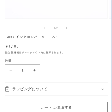
モ
ー
の
1
/
2
ダ
ル
LAMY インクコンバーター LZ28
で
メ
通
¥1,100
デ
常
ィ
税込
配送料
はチェックアウト時に計算されます。
ア
価
数量
(1)
(2
格
を
開
LAMY
LAMY
く
イ
イ
ン
ン
ラッピングについて
ク
ク
コ
コ
ン
ン
カートに追加する
バ
バ