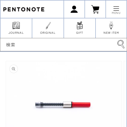
コンテ
ロ
カ
ンツに
グ
ー
イ
進む
ト
MENU
ン
JOURNAL
ORIGINAL
GIFT
NEW ITEM
検索
商品情
報にス
キップ