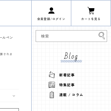
ロ
カ
グ
ー
イ
ト
ン
会員登録/ログイン
カートを見る
検索
ボールペン
Blog
計算されま
新着記事
特集記事
連載 / コラム