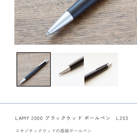
モ
ー
ダ
ル
で
メ
デ
ィ
ア
(1)
を
開
く
LAMY 2000 ブラックウッド ボールペン L203
エキゾチックウッドの高級ボールペン