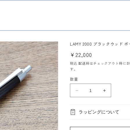
LAMY 2000 ブラックウッド 
通
¥22,000
常
税込
配送料
はチェックアウト時に
価
す。
格
数量
LAMY
LAMY
2000
2000
ブ
ブ
ラッピングについて
ラ
ラ
ッ
ッ
ク
ク