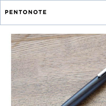
コンテ
ンツに
進む
商品情
報にス
キップ