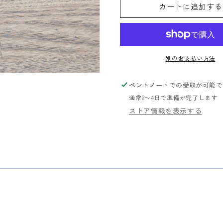
カートに追加する
ウ
ウ
ッ
ッ
ド
ド
ボ
ボ
ー
ー
別のお支払い方法
ル
ル
ペ
ペ
ペントノート
での受取が可能で
ン
ン
通常2〜4日で準備が完了します
の
の
ストア情報を表示する
数
数
量
量
を
を
減
増
ら
や
す
す