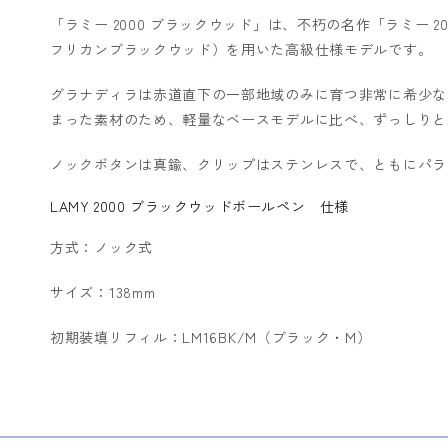
「ラミー 2000 ブラックウッド」は、不朽の名作「ラミー
フリカンブラックウッド）を用いた高級仕様モデルです。
グラナディラは赤道直下の一部地域のみに育つ非常に希少な
まった素材のため、軽量なベースモデルに比べ、ずっしりと
ノックボタンは真鍮、クリップはステンレスで、ともにパラ
LAMY 2000 ブラックウッドボールペン 仕様
方式：ノック式
サイズ：138mm
初期装填リフィル：
LM16BK/M（ブラック・M）