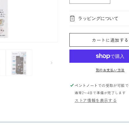
マ
マ
は
売
ス
ス
り
切
テ
テ
れ
ラッピングについて
ン
ン
て
い
プ
プ
る
か
レ
レ
販
カートに追加する
売
ー
ー
で
ト
ト
き
ま
の
の
せ
ん
数
数
量
量
別のお支払い方法
を
を
減
増
ペントノート
での受取が可能で
ら
や
通常2〜4日で準備が完了します
す
す
ストア情報を表示する