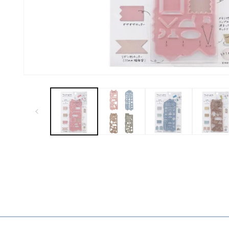
モ
ー
ダ
ル
で
メ
デ
ィ
ア
(1)
を
開
く