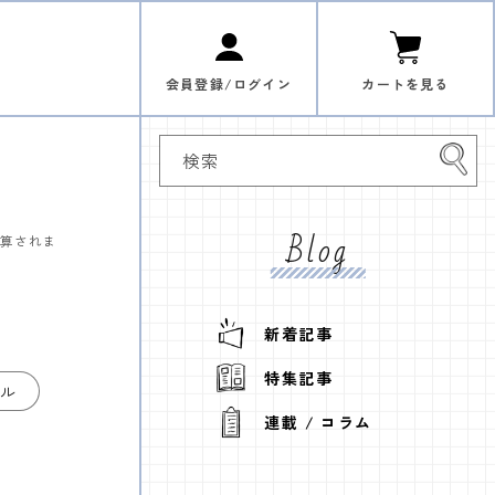
ロ
カ
グ
ー
イ
ト
ン
会員登録/ログイン
カートを見る
検索
Blog
計算されま
新着記事
特集記事
ル
連載 / コラム