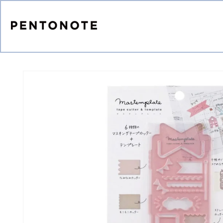
コンテ
ンツに
進む
商品情
報にス
キップ