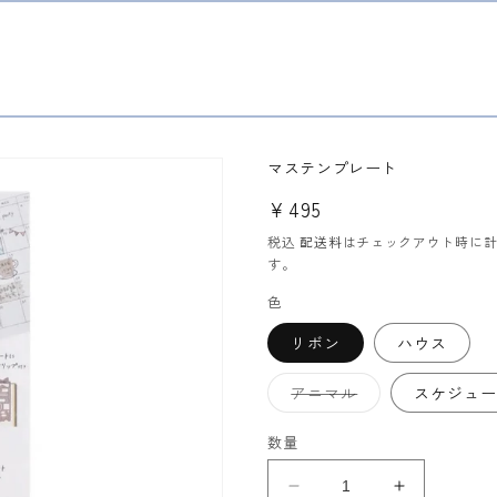
マステンプレート
通
¥495
常
税込
配送料
はチェックアウト時に
価
す。
格
色
リボン
ハウス
バ
アニマル
スケジュー
リ
エ
ー
数量
シ
ョ
ン