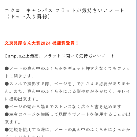
ッ
ッ
ト
ト
コクヨ キャンパス フラットが気持ちいいノート
入
入
（ドット入り罫線）
り
り
罫
罫
線）
線）
文房具屋さん大賞2024 機能賞受賞！
の
の
数
数
Campus史上最高、フラットに開いて気持ちいいノート
量
量
を
を
●ノートの真ん中のふくらみをギュッと押さえなくてもフラッ
減
増
トに開きます。
ら
や
●スマホで撮影する際、ページを手で押さえる必要がありませ
す
す
ん。また、真ん中のふくらみによる影やゆがみがなく、キレイ
に撮影出来ます。
●ページの端から端までストレスなく広々と書き込めます
●左右のページを横断して見開きでノートを使用することが出
来ます。
●定規を使用する際に、ノートの真ん中のふくらみに引っかか