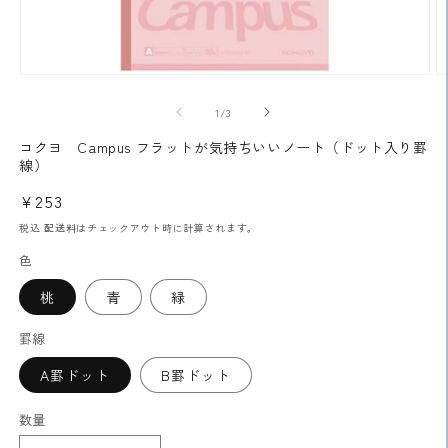
モ
ー
の
1
/
3
ダ
ル
コクヨ Campus フラットが気持ちいいノート（ドット入り罫
で
線）
メ
デ
通
¥253
ィ
常
ア
税込
配送料
はチェックアウト時に計算されます。
(1)
(2
価
色
を
格
開
く
桃
青
緑
罫線
A罫ドット
B罫ドット
数量