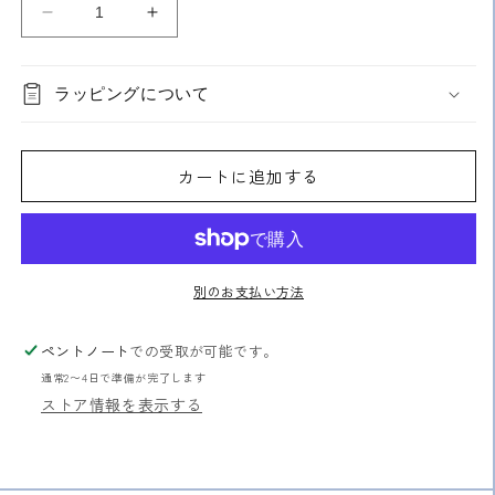
コ
コ
ク
ク
ヨ
ヨ
ラッピングについて
Campus
Campus
フ
フ
ラ
ラ
カートに追加する
ッ
ッ
ト
ト
が
が
気
気
持
持
別のお支払い方法
ち
ち
い
い
ペントノート
での受取が可能です。
い
い
通常2〜4日で準備が完了します
ノ
ノ
ストア情報を表示する
ー
ー
ト
ト
（ド
（ド