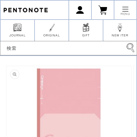
コンテ
ロ
カ
ンツに
グ
ー
イ
進む
ト
MENU
ン
JOURNAL
ORIGINAL
GIFT
NEW ITEM
検索
商品情
報にス
キップ