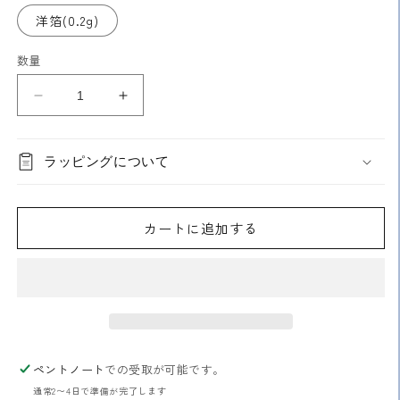
洋箔(0.2g)
数量
箔
箔
一
一
箔
箔
ラッピングについて
工
工
房
房
金
金
カートに追加する
沢
沢
箔
箔
切
切
り
り
廻
廻
し
し
の
の
ペントノート
での受取が可能です。
数
数
通常2〜4日で準備が完了します