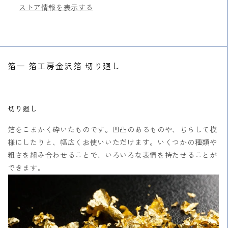
量
量
ストア情報を表示する
を
を
減
増
ら
や
す
す
箔一 箔工房金沢箔 切り廻し
切り廻し
箔をこまかく砕いたものです。凹凸のあるものや、ちらして模
様にしたりと、幅広くお使いいただけます。いくつかの種類や
粗さを組み合わせることで、いろいろな表情を持たせることが
できます。