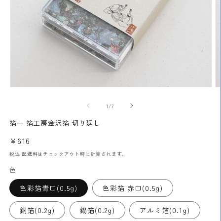
モ
ー
の
1
/
7
ダ
ル
箔一 箔工房金沢箔 切り廻し
で
メ
通
¥616
デ
常
ィ
税込
配送料
はチェックアウト時に計算されます。
ア
価
色
(1)
(2
格
を
開
色彩箔青口(0.5g)
色彩箔 赤口(0.5g)
く
銅箔(0.2g)
錫箔(0.2g)
アルミ箔(0.1g)