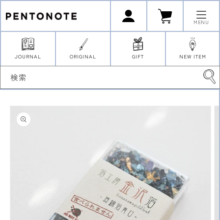
コンテ
ロ
カ
ンツに
グ
ー
イ
進む
ト
MENU
ン
JOURNAL
ORIGINAL
GIFT
NEW ITEM
検索
商品情
報にス
キップ