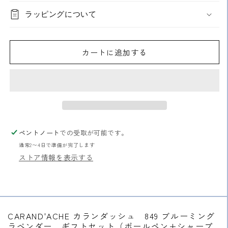
カ
カ
ラッピングについて
ラ
ラ
ン
ン
ダ
ダ
カートに追加する
ッ
ッ
シ
シ
ュ
ュ
849
849
ブ
ブ
ル
ル
ー
ー
ペントノート
での受取が可能です。
ミ
ミ
通常2〜4日で準備が完了します
ン
ン
ストア情報を表示する
グ
グ
ラ
ラ
ベ
ベ
ン
ン
ダ
ダ
CARAND'ACHE カランダッシュ 849 ブルーミング
ー
ー
ラベンダー ギフトセット（ボールペン+シャープ