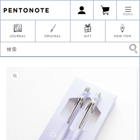
コンテ
ロ
カ
ンツに
グ
ー
イ
進む
ト
MENU
ン
JOURNAL
ORIGINAL
GIFT
NEW ITEM
検索
商品情
報にス
キップ