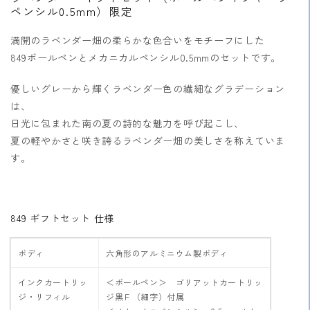
ペンシル0.5mm）限定
ギ
ギ
フ
フ
満開のラベンダー畑の柔らかな色合いをモチーフにした
ト
ト
849ボールペンとメカニカルペンシル0.5mmのセットです。
セ
セ
ッ
ッ
優しいグレーから輝くラベンダー色の繊細なグラデーション
ト
ト
は、
の
の
日光に包まれた南の夏の詩的な魅力を呼び起こし、
数
数
夏の軽やかさと咲き誇るラベンダー畑の美しさを称えていま
量
量
す。
を
を
減
増
ら
や
す
す
849 ギフトセット 仕様
ボディ
六角形のアルミニウム製ボディ
インクカートリッ
＜ボールペン＞ ゴリアットカートリッ
ジ・リフィル
ジ黒Ｆ（細字）付属