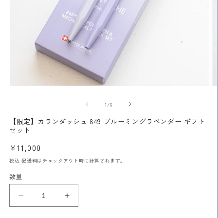
モ
ー
の
1
/
6
ダ
ル
【限定】カランダッシュ 849 ブルーミングラベンダー ギフト
で
セット
メ
デ
通
¥11,000
ィ
常
ア
税込
配送料
はチェックアウト時に計算されます。
(1)
(2
価
数量
を
格
開
く
【限
【限
定】
定】