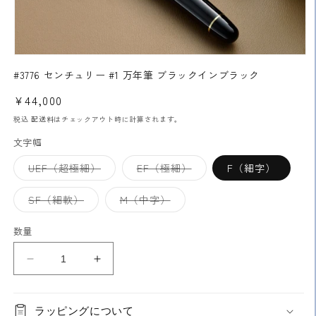
モ
ー
#3776 センチュリー #1 万年筆 ブラックインブラック
ダ
通
¥44,000
ル
で
常
税込
配送料
はチェックアウト時に計算されます。
メ
価
デ
文字幅
格
ィ
ア
バ
バ
UEF（超極細）
EF（極細）
F（細字）
(1)
リ
リ
を
エ
エ
ー
ー
開
バ
バ
SF（細軟）
M（中字）
シ
シ
リ
リ
く
ョ
ョ
エ
エ
ン
ン
ー
ー
数量
は
は
シ
シ
売
売
ョ
ョ
り
り
ン
ン
#3776
#3776
切
切
は
は
れ
れ
売
売
セ
セ
て
て
り
り
い
い
ン
切
ン
切
る
る
れ
れ
ラッピングについて
チ
チ
か
か