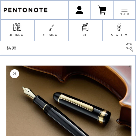
コンテ
ロ
カ
ンツに
グ
ー
イ
進む
ト
MENU
ン
JOURNAL
ORIGINAL
GIFT
NEW ITEM
検索
商品情
報にス
キップ