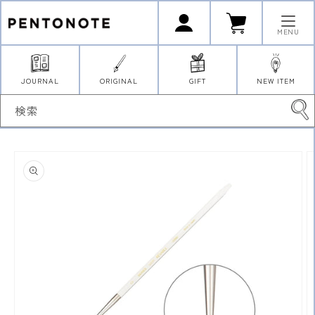
コンテ
ロ
カ
ンツに
グ
ー
イ
進む
ト
MENU
ン
JOURNAL
ORIGINAL
GIFT
NEW ITEM
検索
商品情
報にス
キップ