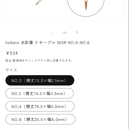
モ
ー
の
1
/
4
ダ
ル
holbein 水彩筆 リセーブル 500R NO.0-NO.6
で
メ
通
¥924
デ
常
ィ
税込
配送料
はチェックアウト時に計算されます。
ア
価
サイズ
(1)
(2
格
を
開
NO.0（穂丈10.0×幅2.5mm）
く
NO.2（穂丈14.0×幅3.5mm）
NO.4（穂丈19.0×幅5.0mm）
NO.6（穂丈20.0×幅6.0mm）