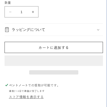
数量
holbein
holbein
水
水
彩
彩
ラッピングについて
筆
筆
リ
リ
セ
セ
カートに追加する
ー
ー
ブ
ブ
ル
ル
500R
500R
NO.0-
NO.0-
NO.6
NO.6
の
の
ペントノート
での受取が可能です。
数
数
通常2〜4日で準備が完了します
量
量
ストア情報を表示する
を
を
減
増