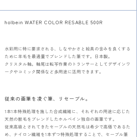
ら
や
す
す
holbein
WATER COLOR RESABLE
500R
水彩用に特に要求される、しなやかさと絵具の含みを良くする
ために羊毛を最適量でブレンドした筆です。日本製。
クリスタル軸。軸尾は転写作業のトランサーとしてデザインワ
ークやコミック関係など多用途に活用できます。
従来の画筆を凌ぐ筆、リセーブル。
1本1本特殊処理を施した合成繊維に、それぞれの用途に応じた
天然の獣毛をブレンドしたホルベイン独自の画筆です。
従来高級とされてきたセーブルの天然毛は希少で高価であるた
め、ナイロン繊維を1本ずつ特殊処理することで、セーブル筆