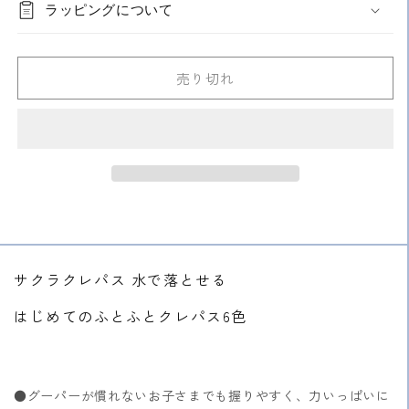
ラッピングについて
ク
ク
レ
レ
パ
パ
売り切れ
ス
ス
は
は
じ
じ
め
め
て
て
の
の
ふ
ふ
と
と
ふ
ふ
サクラクレパス 水で落とせる
と
と
ク
ク
はじめてのふとふとクレパス6色
レ
レ
パ
パ
ス
ス
6
6
●グーパーが慣れないお子さまでも握りやすく、力いっぱいに