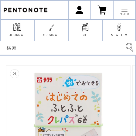
コンテ
ロ
カ
ンツに
グ
ー
イ
進む
ト
MENU
ン
JOURNAL
ORIGINAL
GIFT
NEW ITEM
検索
商品情
報にス
キップ