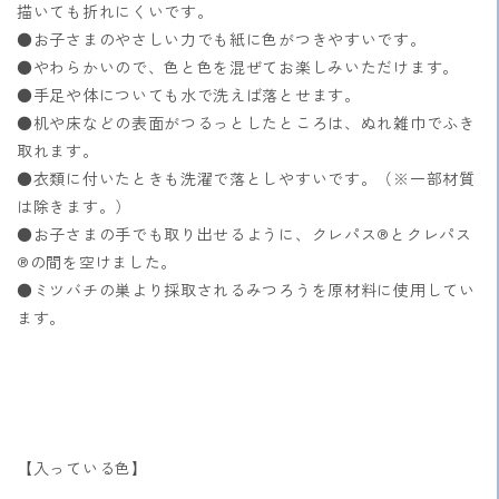
色
色
描いても折れにくいです。
の
の
●お子さまのやさしい力でも紙に色がつきやすいです。
数
数
●やわらかいので、色と色を混ぜてお楽しみいただけます。
量
量
●手足や体についても水で洗えば落とせます。
を
を
●机や床などの表面がつるっとしたところは、ぬれ雑巾でふき
減
増
取れます。
ら
や
●衣類に付いたときも洗濯で落としやすいです。（※一部材質
す
す
は除きます。）
●お子さまの手でも取り出せるように、クレパス®とクレパス
®の間を空けました。
●ミツバチの巣より採取されるみつろうを原材料に使用してい
ます。
【入っている色】