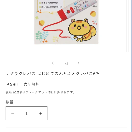
モ
ー
の
1
/
2
ダ
ル
サクラクレパス はじめてのふとふとクレパス6色
で
メ
通
¥990
売り切れ
デ
常
ィ
税込
配送料
はチェックアウト時に計算されます。
ア
価
数量
(1)
(2
格
を
開
サ
サ
く
ク
ク
ラ
ラ