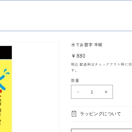
水でお習字 半紙
通
¥880
常
税込
配送料
はチェックアウト時に
価
す。
格
数量
水
水
で
で
お
お
ラッピングについて
習
習
字
字
半
半