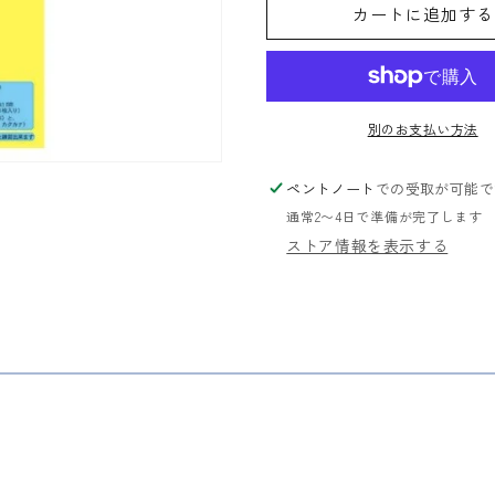
カートに追加する
紙
紙
の
の
数
数
量
量
を
を
別のお支払い方法
減
増
ら
や
ペントノート
での受取が可能で
す
す
通常2〜4日で準備が完了します
ストア情報を表示する