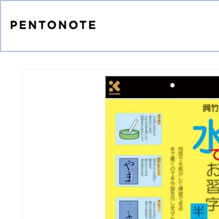
コンテ
ンツに
進む
商品情
報にス
キップ