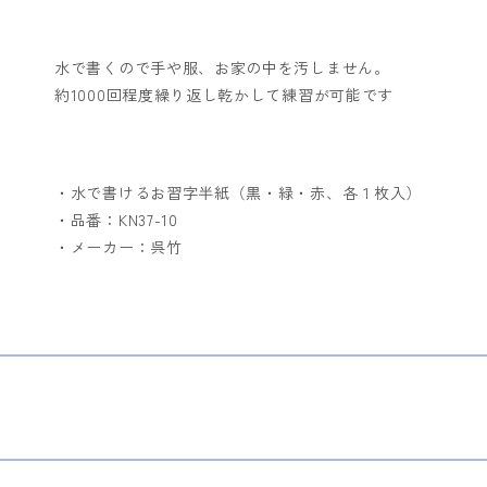
水で書くので手や服、お家の中を汚しません。
約1000回程度繰り返し乾かして練習が可能です
・水で書けるお習字半紙（黒・緑・赤、各１枚入）
・品番：KN37-10
・メーカー：呉竹