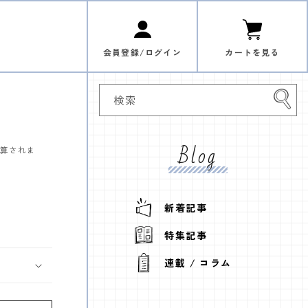
ロ
カ
グ
ー
イ
ト
ン
会員登録/ログイン
カートを見る
検索
Blog
計算されま
新着記事
特集記事
連載 / コラム