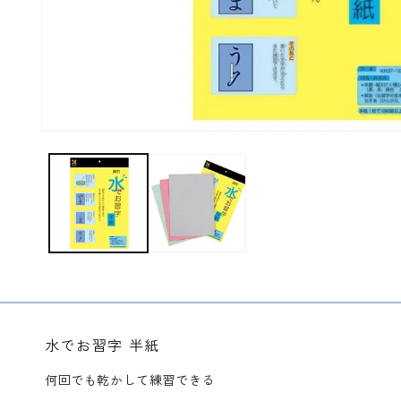
モ
ー
ダ
ル
で
メ
デ
ィ
ア
(1)
を
開
く
水でお習字 半紙
何回でも乾かして練習できる