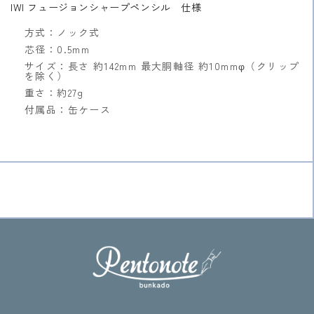
IWI フュージョンシャープペンシル 仕様
減
増
ら
や
方式：ノック式
す
す
芯径：0.5mm
サイズ：長さ 約142mm 最大胴軸径 約10mmφ（クリップ
を除く）
重さ：約27g
付属品：缶ケース