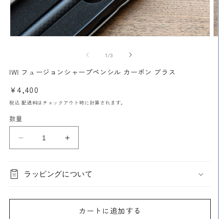
モ
ー
の
1
/
3
ダ
ル
IWI フュージョンシャープペンシル カーボン ブラス
で
メ
通
¥4,400
デ
常
ィ
税込
配送料
はチェックアウト時に計算されます。
ア
価
数量
(1)
(2
格
を
開
IWI
IWI
く
フ
フ
ュ
ュ
ラッピングについて
ー
ー
ジ
ジ
ョ
ョ
カートに追加する
ン
ン