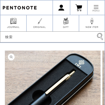
コンテ
ロ
カ
ンツに
グ
ー
イ
進む
ト
MENU
ン
JOURNAL
ORIGINAL
GIFT
NEW ITEM
検索
商品情
報にス
キップ