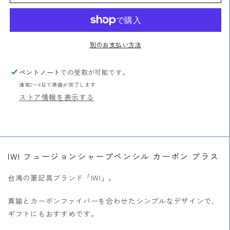
シ
シ
ャ
ャ
ー
ー
プ
プ
別のお支払い方法
ペ
ペ
ン
ン
ペントノート
での受取が可能です。
シ
シ
通常2〜4日で準備が完了します
ル
ル
ストア情報を表示する
カ
カ
ー
ー
ボ
ボ
ン
ン
ブ
ブ
IWI フュージョンシャープペンシル カーボン ブラス
ラ
ラ
ス
ス
台湾の筆記具ブランド「IWI」。
の
の
真鍮とカーボンファイバーを合わせたシンプルなデザインで、
数
数
ギフトにもおすすめです。
量
量
を
を