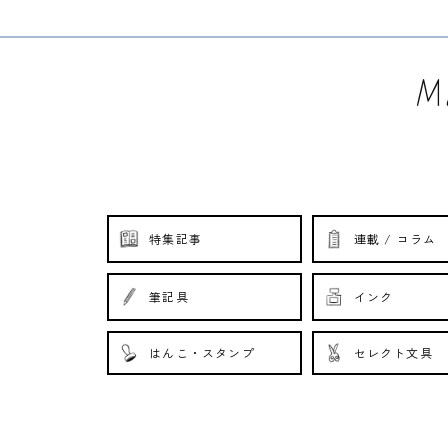
Ma
特集記事
連載 / コラム
筆記具
インク
はんこ・スタンプ
セレクト文具