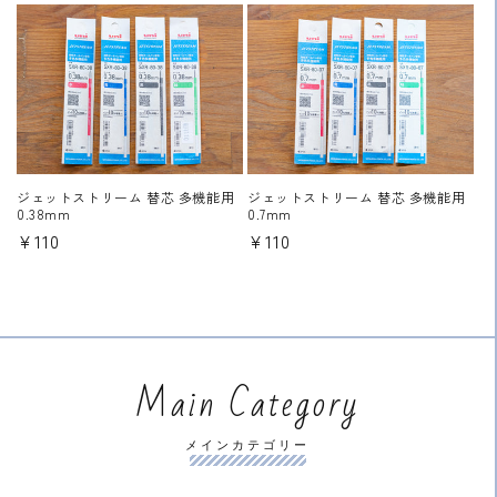
価
価
格
格
ジェットストリーム 替芯 多機能用
ジェットストリーム 替芯 多機能用
0.38mm
0.7mm
通
¥110
通
¥110
常
常
価
価
格
格
Main Category
メインカテゴリー