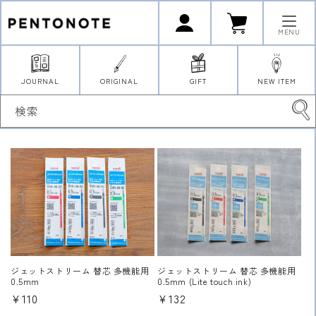
コンテ
ロ
カ
ンツに
グ
ー
イ
進む
ト
MENU
ン
JOURNAL
ORIGINAL
GIFT
NEW ITEM
検索
ジェットストリーム 替芯 多機能用
ジェットストリーム 替芯 多機能用
0.5mm
0.5mm (Lite touch ink)
通
¥110
通
¥132
常
常