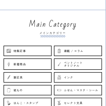
価
格
格
Main Category
メインカテゴリー
特集記事
連載 / コラム
ペントノート
新着商品
オリジナル
筆記具
インク
紙もの
ふせん・マステ・シール
はんこ・スタンプ
セレクト文具