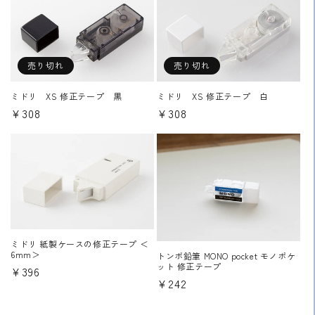
格
格
売り切れ
売り切れ
ミドリ XS 修正テープ 黒
ミドリ XS 修正テープ 白
通
¥308
通
¥308
常
常
価
価
格
格
ミドリ 紙製ケースの修正テープ ＜
6mm＞
トンボ鉛筆 MONO pocket モノポケ
ット 修正テープ
通
¥396
通
¥242
常
常
価