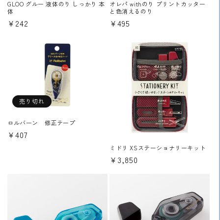
GLOO グルー 液体のり しっかり 本
オレパ withのり プリントカッター
体
と色消えるのり
通
¥242
通
¥495
常
常
価
価
格
格
売り切れ
ロルバーン 修正テープ
通
¥407
常
ミドリ XSステーショナリーキット
価
通
¥3,850
格
常
価
格