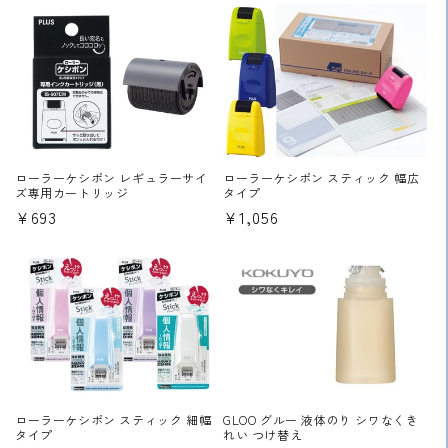
価
価
格
格
ローラーケシポン レギュラーサイ
ローラーケシポン スティック 幅広
ズ専用カートリッジ
タイプ
通
¥693
通
¥1,056
常
常
価
価
格
格
ローラーケシポン スティック 細幅
GLOO グルー 液体のり シワなくき
タイプ
れい つけ替え