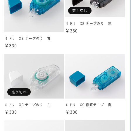
売り切れ
ミドリ XS テープのり 黒
通
¥330
常
ミドリ XS テープのり 青
価
通
¥330
格
常
価
格
売り切れ
ミドリ XS テープのり 白
ミドリ XS 修正テープ 青
通
¥330
通
¥308
常
常
価
価