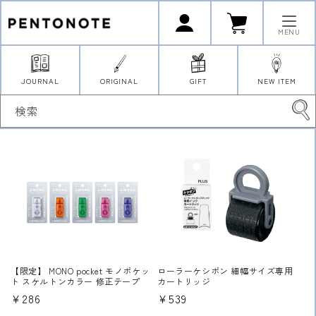
コンテ
ロ
カ
ンツに
グ
ー
イ
進む
ト
MENU
ン
JOURNAL
ORIGINAL
GIFT
NEW ITEM
検索
【限定】 MONO pocket モノポケッ
ローラーケシポン 細幅サイズ専用
ト スケルトンカラー 修正テープ
カートリッジ
通
¥286
通
¥539
常
常