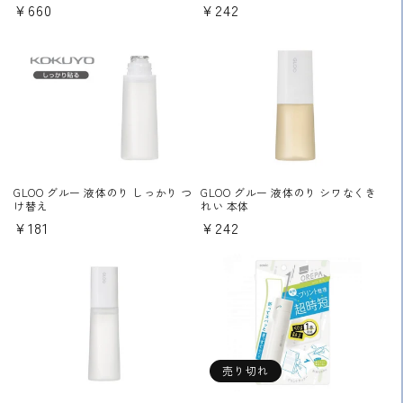
通
¥660
通
¥242
常
常
価
価
格
格
GLOO グルー 液体のり しっかり つ
GLOO グルー 液体のり シワなくき
け替え
れい 本体
通
¥181
通
¥242
常
常
価
価
格
格
売り切れ